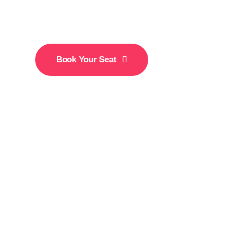
Conference
Book Your Seat
15-18 December
New York City