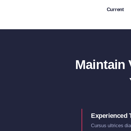
Skip
Current
to
content
Maintain
Experienced
Cursus ultrices di