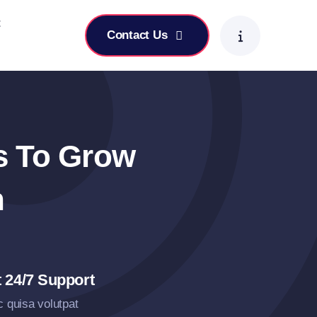
t
Contact Us
s To Grow
n
 24/7 Support
 quisa volutpat