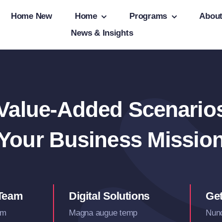
Home New
Home
Programs
Abou
News & Insights
 Value-Added Scenario
Your Business Missio
 Team
Digital Solutions
Get
am
Magna augue temp
Nunc